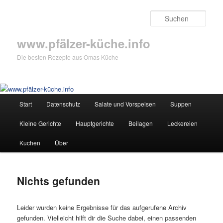
Zum
Zum
primären
sekundären
Such
Inhalt
Inhalt
springen
springen
www.pfälzer-küche.info
Die besten Rezepte aus Omas Küche
Hauptmenü
Start
Datenschutz
Salate und Vorspeisen
Suppen
Kleine Gerichte
Hauptgerichte
Beilagen
Leckereien
Kuchen
Über
Nichts gefunden
Leider wurden keine Ergebnisse für das aufgerufene Archiv
gefunden. Vielleicht hilft dir die Suche dabei, einen passenden