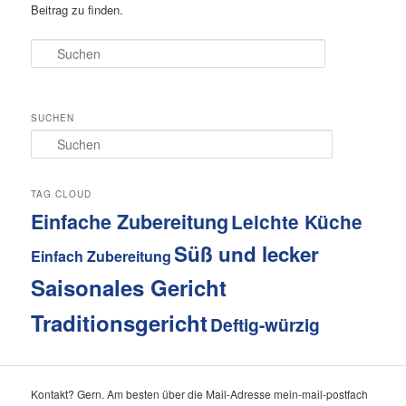
Beitrag zu finden.
Suchen
SUCHEN
S
u
c
h
TAG CLOUD
e
Einfache Zubereitung
Leichte Küche
n
Süß und lecker
Einfach Zubereitung
Saisonales Gericht
Traditionsgericht
Deftig-würzig
Kontakt? Gern. Am besten über die Mail-Adresse mein-mail-postfach