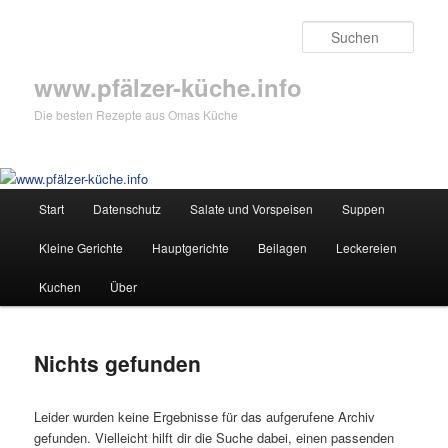
Zum
Zum
primären
sekundären
Such
Inhalt
Inhalt
springen
springen
www.pfälzer-küche.info
Die besten Rezepte aus Omas Küche
Hauptmenü
Start
Datenschutz
Salate und Vorspeisen
Suppen
Kleine Gerichte
Hauptgerichte
Beilagen
Leckereien
Kuchen
Über
Nichts gefunden
Leider wurden keine Ergebnisse für das aufgerufene Archiv
gefunden. Vielleicht hilft dir die Suche dabei, einen passenden