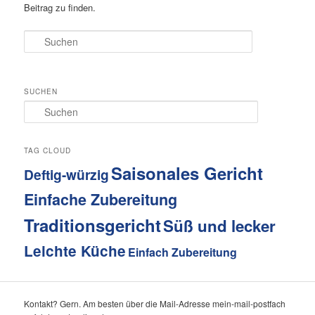
Beitrag zu finden.
Suchen
SUCHEN
S
u
c
h
TAG CLOUD
e
Saisonales Gericht
Deftig-würzig
n
Einfache Zubereitung
Traditionsgericht
Süß und lecker
Leichte Küche
Einfach Zubereitung
Kontakt? Gern. Am besten über die Mail-Adresse mein-mail-postfach