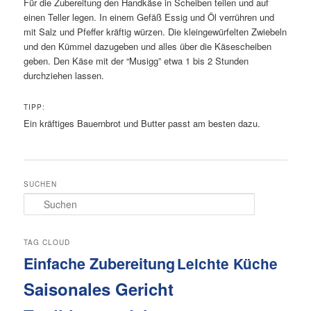
Für die Zubereitung den Handkäse in Scheiben teilen und auf
einen Teller legen. In einem Gefäß Essig und Öl verrühren und
mit Salz und Pfeffer kräftig würzen. Die kleingewürfelten Zwiebeln
und den Kümmel dazugeben und alles über die Käsescheiben
geben. Den Käse mit der “Musigg” etwa 1 bis 2 Stunden
durchziehen lassen.
TIPP:
Ein kräftiges Bauernbrot und Butter passt am besten dazu.
SUCHEN
S
u
c
h
TAG CLOUD
e
Einfache Zubereitung
Leichte Küche
n
Saisonales Gericht