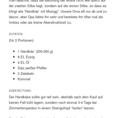
man beachte, dass die Betonung der Musik nicht wie üblich auf
der zweiten Silbe liegt, sondern auf der ersten Silbe, so dass es
klingt wie “Handkäs’ mit Musigg”. Unsere Oma aß nur ab und zu
davon, aber Opa liebte ihn sehr und bereitete ihn öfter mal als
Imbiss oder als kleine Abendmahlzeit zu.
ZUTATEN:
(für 2 Portionen)
1 Handkäs’ (200-250 g)
8 EL Essig
4 EL Öl
Salz,weißer Pfeffer
3 Zwiebeln
Kümmel
ZUBEREITUNG:
Der Handkäse sollte gut reif sein, deshalb nach dem Kauf auf
keinen Fall kühl lagern, sondern noch einmal 3-4 Tage bei
Zimmertemperatur in einem Steinguttopf “laufen” lassen.