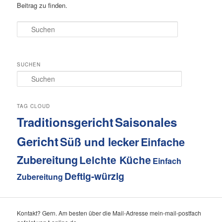
Beitrag zu finden.
Suchen
SUCHEN
S
u
c
h
TAG CLOUD
e
Traditionsgericht
Saisonales
n
Gericht
Süß und lecker
Einfache
Zubereitung
Leichte Küche
Einfach
Deftig-würzig
Zubereitung
Kontakt? Gern. Am besten über die Mail-Adresse mein-mail-postfach