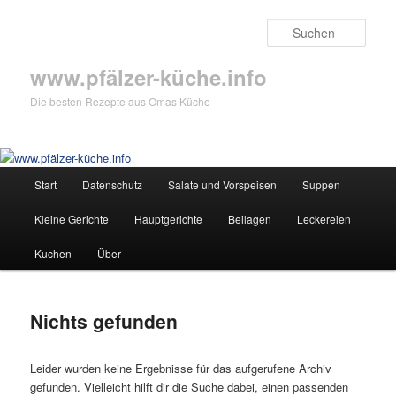
Zum
Zum
primären
sekundären
Such
Inhalt
Inhalt
springen
springen
www.pfälzer-küche.info
Die besten Rezepte aus Omas Küche
Hauptmenü
Start
Datenschutz
Salate und Vorspeisen
Suppen
Kleine Gerichte
Hauptgerichte
Beilagen
Leckereien
Kuchen
Über
Nichts gefunden
Leider wurden keine Ergebnisse für das aufgerufene Archiv
gefunden. Vielleicht hilft dir die Suche dabei, einen passenden