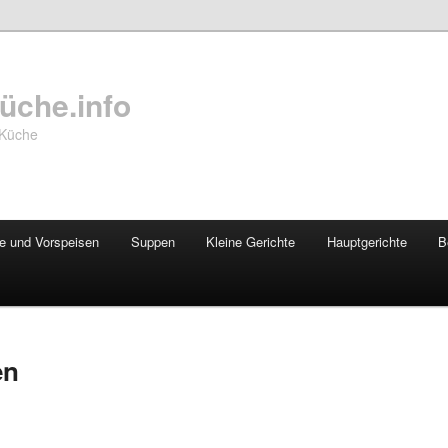
üche.info
 Küche
te und Vorspeisen
Suppen
Kleine Gerichte
Hauptgerichte
B
en