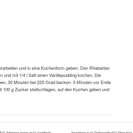
erarbeiten und in eine Kuchenform geben. Den Rhabarber
 und mit 1/4 l Saft einen Vanillepudding kochen. Die
en, 30 Minuten bei 225 Grad backen. 5 Minuten vor Ende
it 100 g Zucker steifschlagen, auf den Kuchen geben und
Mail-Adresse mein-mail-postfach
Angaben zum Datenschutz? Aber klar 