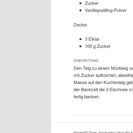
Zucker
Vanillepudding-Pulver
Decke:
3 Eiklar
100 g Zucker
ZUBEREITUNG:
Den Teig zu einem Mürbteig v
mit Zucker aufkochen, abseihen
Masse auf den Kuchenteig geb
der Backzeit die 3 Eischnee m
fertig backen.
Kontakt? Gern. Am besten über die 