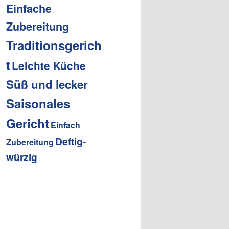
Einfache
n
Zubereitung
Traditionsgerich
t
Leichte Küche
Süß und lecker
Saisonales
Gericht
Einfach
Deftig-
Zubereitung
würzig